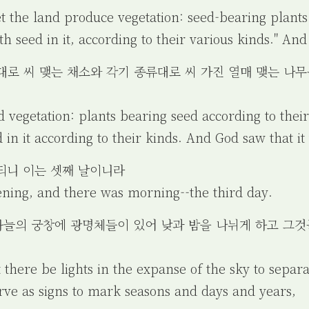
et the land produce vegetation: seed-bearing plants
th seed in it, according to their various kinds." And 
종류대로 씨 맺는 채소와 각기 종류대로 씨 가진 열매 맺는 나
 vegetation: plants bearing seed according to their
d in it according to their kinds. And God saw that it
 되니 이는 셋째 날이니라
ening, and there was morning--the third day.
 하늘의 궁창에 광명체들이 있어 낮과 밤을 나뉘게 하고 그
t there be lights in the expanse of the sky to separ
rve as signs to mark seasons and days and years,