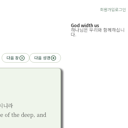
회원가입
로그인
God width us
하나님은 우리와 함께하십니
다.
expand_circle_right
arrow_circle_right
다음 장
다음 성경
하시니라
e of the deep, and