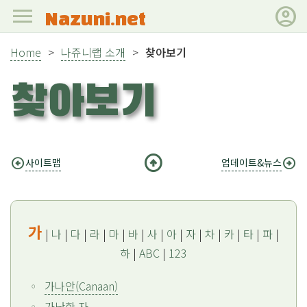
menu
account_circle
Nazuni.net
Home
>
나쥬니랩 소개
>
찾아보기
찾아보기
arrow_circle_up
arrow_circle_left
arrow_circle_right
사이트맵
업데이트&뉴스
가
|
나
|
다
|
라
|
마
|
바
|
사
|
아
|
자
|
차
|
카
|
타
|
파
|
하
|
ABC
|
123
가나안(Canaan)
가난한 자