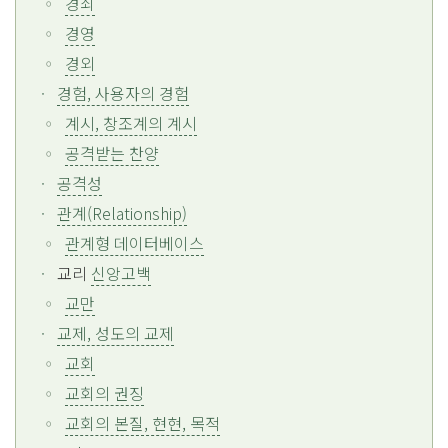
경쇠
경영
경외
경험, 사용자의 경험
계시, 창조계의 계시
공격받는 찬양
공격성
관계(Relationship)
관계형 데이터베이스
교리
신앙고백
교만
교제, 성도의 교제
교회
교회의 권징
교회의 본질, 현현, 목적