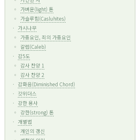
가벼운(light) 톤
가슬루힘(Casluhites)
가시나무
가중요인, 죄의 가중요인
갈렙(Caleb)
감5도
감사 찬양 1
감사 찬양 2
감화음(Diminished Chord)
갓위더스
강한 용사
강한(strong) 톤
개별법
개인의 갱신