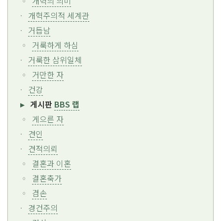
개혁의 의미
개혁주의적 세계관
거듭남
거룩하게 하심
거룩한 삼위일체
거만한 자
건강
게시판
BBS 랩
게으른 자
견인
견적의뢰
결혼과 이혼
결혼축가
겸손
경건주의