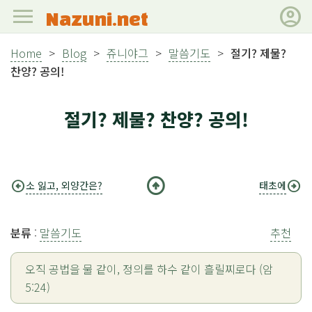
menu
account_circle
Nazuni.net
Home
>
Blog
>
쥬니야그
>
말씀기도
>
절기? 제물?
찬양? 공의!
절기? 제물? 찬양? 공의!
arrow_circle_up
arrow_circle_left
arrow_circle_right
소 잃고, 외양간은?
태초에
분류
:
말씀기도
추천
오직 공법을 물 같이, 정의를 하수 같이 흘릴찌로다 (암
5:24)