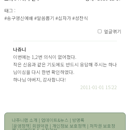
태그 :
#송구영신예배 #말씀뽑기 #십자가 #성찬식
옆글엮기
나쥬니
이번에는 1,2번 의식이 없어졌다.
작은 신음과 같은 기도에도 반드시 응답해 주시는 하나
님이심을 다시 한번 확인하였다.
하나님 아버지, 감사합니다!
2011-01-01 15:22
나쥬니랩 소개
|
업데이트&뉴스
|
방명록
[운영정책]
회원약관
|
개인정보 보호정책
|
저작권 보호정