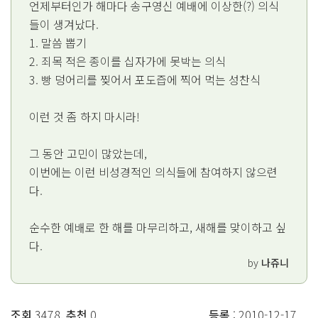
언제부터인가 해마다 송구영신 예배에 이상한(?) 의식
들이 생겨났다.
1. 말씀 뽑기
2. 죄목 적은 종이를 십자가에 못박는 의식
3. 빵 덩어리를 찢어서 포도즙에 찍어 먹는 성찬식
이런 것 좀 하지 마시라!
그 동안 고민이 많았는데,
이번에는 이런 비성경적인 의식들에 참여하지 않으련
다.
순수한 예배로 한 해를 마무리하고, 새해를 맞이하고 싶
다.
by
나쥬니
조회
3478,
추천
0
등록
: 2010-12-17