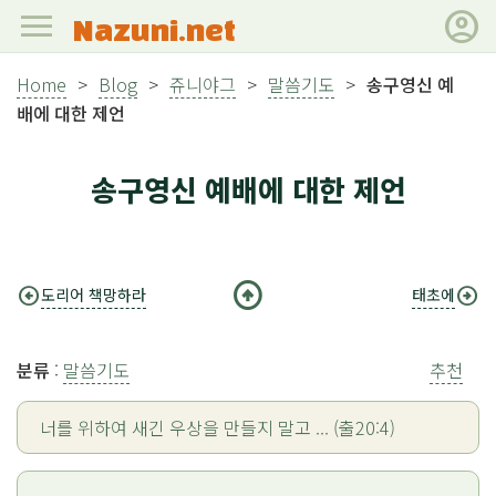
menu
account_circle
Nazuni.net
Home
>
Blog
>
쥬니야그
>
말씀기도
>
송구영신 예
배에 대한 제언
송구영신 예배에 대한 제언
arrow_circle_up
arrow_circle_left
arrow_circle_right
도리어 책망하라
태초에
분류
:
말씀기도
추천
너를 위하여 새긴 우상을 만들지 말고 ... (출20:4)