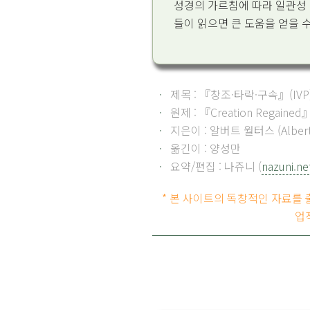
성경의 가르침에 따라 일관성
들이 읽으면 큰 도움을 얻을 수
제목 : 『
창조·타락·구속
』(IVP
원제 : 『
Creation Regained
지은이 : 알버트 월터스 (Albert 
옮긴이 : 양성만
요약/편집 : 나쥬니 (
nazuni.ne
* 본 사이트의 독창적인 자료를
업