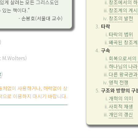
 있게 살려는 모든 그리스도인
창조에서의 하
 있는 책이다."
창조계의 계시
- 손봉호(서울대 교수)
창조의 발전
타락
타락의 범위
)
왜곡된 창조계
』
구속
M.Wolters)
회복으로서의
하나님의 나라
t
)
다른 왕국관과
영적 전쟁
 출처없이 사용하거나, 허락없이 상
구조와 방향의 구
적으로 이용하지 마시기 바랍니다.
개혁의 의미
사회적 재생
개인의 갱신