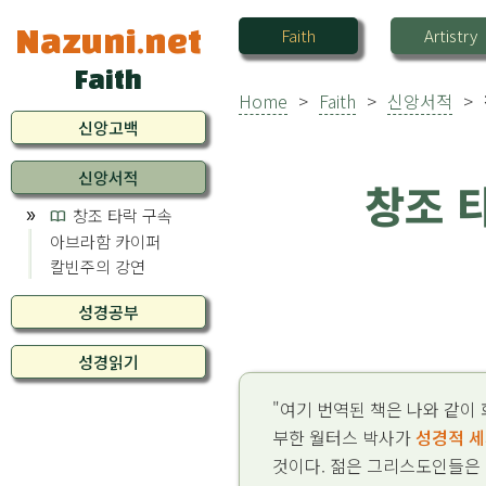
Faith
Artistry
Nazuni.net
Faith
Home
>
Faith
>
신앙서적
>
신앙고백
신앙서적
창조 타
창조 타락 구속
import_contacts
아브라함 카이퍼
칼빈주의 강연
성경공부
성경읽기
"여기 번역된 책은 나와 같이
부한 월터스 박사가
성경적 
것이다. 젊은 그리스도인들은 