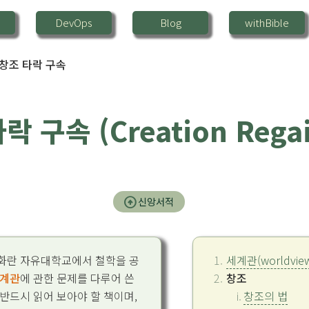
DevOps
Blog
withBible
창조 타락 구속
락 구속 (Creation Rega
arrow_circle_up
신앙서적
 화란 자유대학교에서 철학을 공
세계관(worldvi
세계관
에 관한 문제를 다루어 쓴
창조
반드시 읽어 보아야 할 책이며,
창조의 법