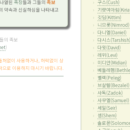
 나열된
족장
들과 그들의
족보
구스(Cush)
의 약속과 신실하심을 나타내고
기럇여아림(Kiriat
깃딤(Kittim)
니므롯(Nimrod)
다니엘(Daniel)
물들의 족보
다시스(Tarshish
net
)
다윗(David)
레위(Levi)
 출처없이 사용하거나, 허락없이 상
미디안(Midian)
적으로 이용하지 마시기 바랍니다.
베들레헴(Bethle
벨렉(Peleg)
브살렐(Bezalel)
사독(Zadok)
사무엘(Samuel)
세일(Seir)
셈(Shem)
솔로몬(Solomon