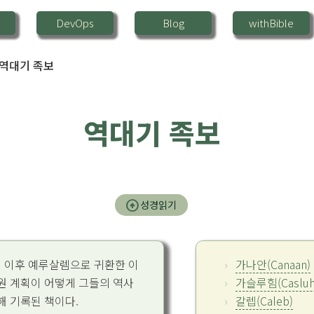
DevOps
Blog
withBible
역대기 족보
역대기 족보
arrow_circle_up
성경읽기
 이후 예루살렘으로 귀환한 이
가나안(Canaan)
원 계획이 어떻게 그들의 역사
가슬루힘(Casluhi
해 기록된 책이다.
갈렙(Caleb)