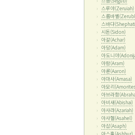
스굽(Segub)
스루야(Zeruiah)
스룹바벨(Zerubb
스바댜(Shephati
시돈(Sidon)
아갈(Achar)
아담(Adam)
아도니야(Adonij
아람(Aram)
아론(Aaron)
아마사(Amasa)
아모리(Amorites
아브라함(Abrah
아비새(Abishai)
아사랴(Azariah)
아사헬(Asahel)
아삽(Asaph)
아스훌(Ashhur)