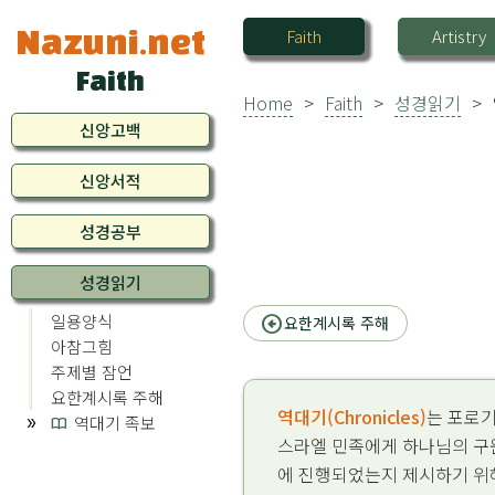
Faith
Artistry
Nazuni.net
Faith
Home
>
Faith
>
성경읽기
>
신앙고백
신앙서적
성경공부
성경읽기
일용양식
arrow_circle_left
요한계시록 주해
아참그힘
주제별 잠언
요한계시록 주해
역대기(Chronicles)
는 포로기
역대기 족보
import_contacts
스라엘 민족에게 하나님의 구
에 진행되었는지 제시하기 위