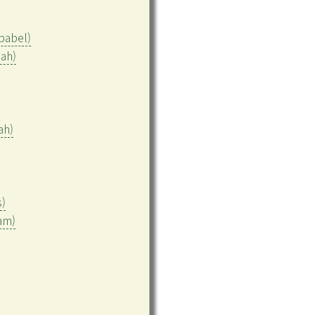
abel)
ah)
ah)
)
am)