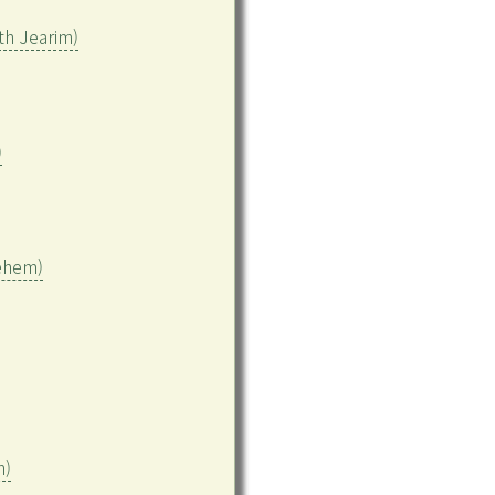
h Jearim)
)
hem)
)