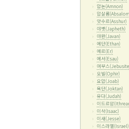
압논(Amnon)
압살롬(Absalom
앗수르(Asshur)
야벳(Japheth)
야완(Javan)
에단(Ethan)
에르(Er)
에서(Esau)
여부스(Jebusite
오빌(Ophir)
요압(Joab)
욕단(Joktan)
유다(Judah)
이드르암(Ithrea
이삭(Isaac)
이새(Jesse)
이스라엘(Israel)